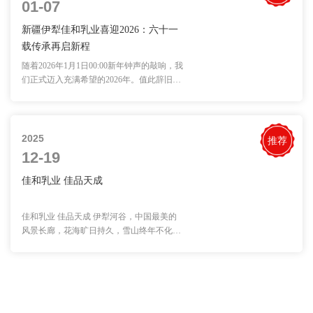
01-07
新疆伊犁佳和乳业喜迎2026：六十一
载传承再启新程
随着2026年1月1日00:00新年钟声的敲响，我
们正式迈入充满希望的2026年。值此辞旧迎
新之···
2025
推荐
12-19
佳和乳业 佳品天成
佳和乳业 佳品天成 伊犁河谷，中国最美的
风景长廊，花海旷日持久，雪山终年不化，
温暖···